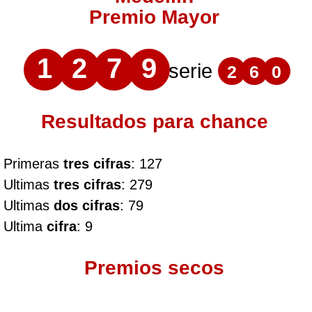
Premio Mayor
1
2
7
9
serie
2
6
0
Resultados para chance
Primeras
tres cifras
: 127
Ultimas
tres cifras
: 279
Ultimas
dos cifras
: 79
Ultima
cifra
: 9
Premios secos