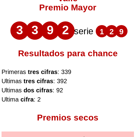
Premio Mayor
3
3
9
2
serie
1
2
9
Resultados para chance
Primeras
tres cifras
: 339
Ultimas
tres cifras
: 392
Ultimas
dos cifras
: 92
Ultima
cifra
: 2
Premios secos