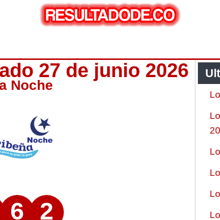
ado 27 de junio 2026
Ul
ña Noche
Lo
Lo
2
Lo
Lo
Lo
6
2
Lo