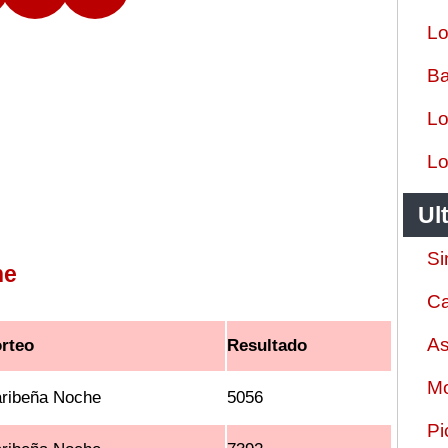
Lo
Ba
Lo
Lo
Ul
Si
he
Ca
As
rteo
Resultado
Mo
ribeña Noche
5056
Pi