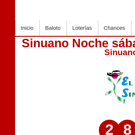
Inicio
Baloto
Loterías
Chances
Sinuano Noche sába
Sinuan
2
8