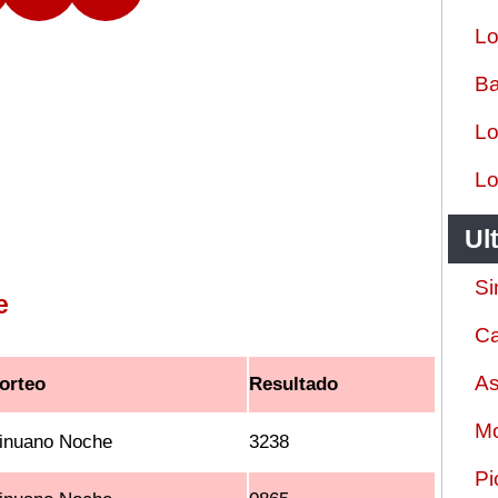
Lo
Ba
Lo
Lo
Ul
Si
e
Ca
As
orteo
Resultado
Mo
inuano Noche
3238
Pi