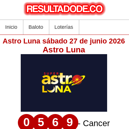
Inicio
Baloto
Loterías
Astro Luna sábado 27 de junio 2026
Astro Luna
0
5
6
9
- Cancer