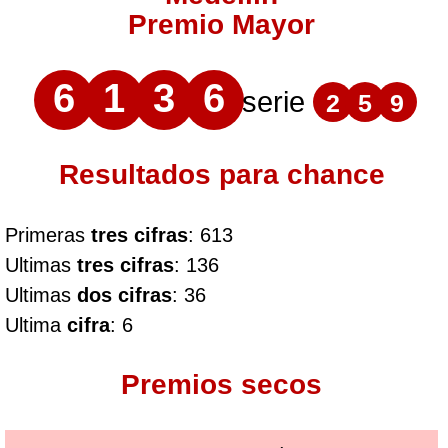
Premio Mayor
6
1
3
6
serie
2
5
9
Resultados para chance
Primeras
tres cifras
: 613
Ultimas
tres cifras
: 136
Ultimas
dos cifras
: 36
Ultima
cifra
: 6
Premios secos