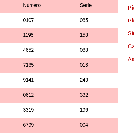
Número
Serie
Pi
0107
085
Pi
Si
1195
158
Ca
4652
088
As
7185
016
9141
243
0612
332
3319
196
6799
004