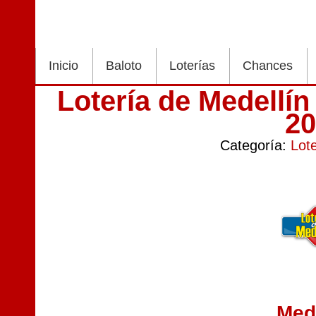
Inicio
Baloto
Loterías
Chances
Lotería de Medellí
2
Categoría:
Lot
Med