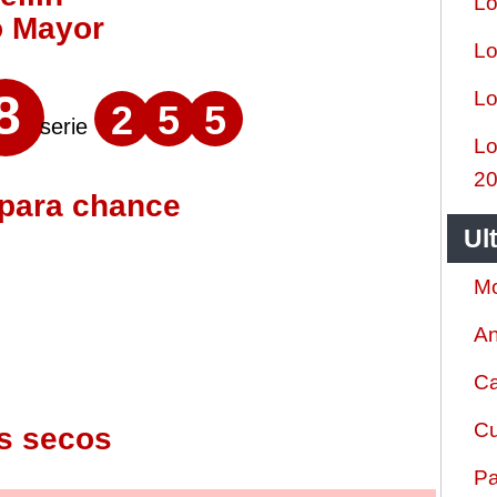
Lo
o Mayor
Lo
8
Lo
2
5
5
serie
Lo
2
 para chance
Ul
Mo
An
Ca
Cu
s secos
Pa