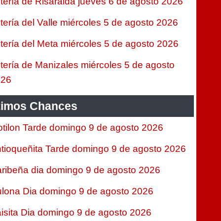
tería de Risaralda jueves 6 de agosto 2026
tería del Valle miércoles 5 de agosto 2026
tería del Meta miércoles 5 de agosto 2026
tería de Manizales miércoles 5 de agosto
026
timos Chances
tilon Tarde domingo 9 de agosto 2026
tioqueñita Tarde domingo 9 de agosto 2026
ribeña dia domingo 9 de agosto 2026
lona Dia domingo 9 de agosto 2026
isita Dia domingo 9 de agosto 2026