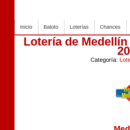
Inicio
Baloto
Loterías
Chances
Lotería de Medellí
2
Categoría:
Lot
Med