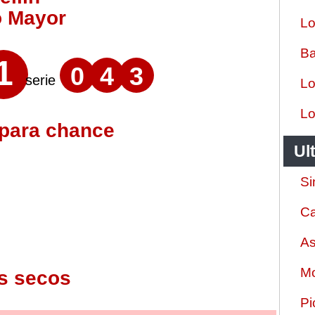
o Mayor
Lo
Ba
1
0
4
3
serie
Lo
Lo
 para chance
Ul
Si
Ca
As
Mo
s secos
Pi