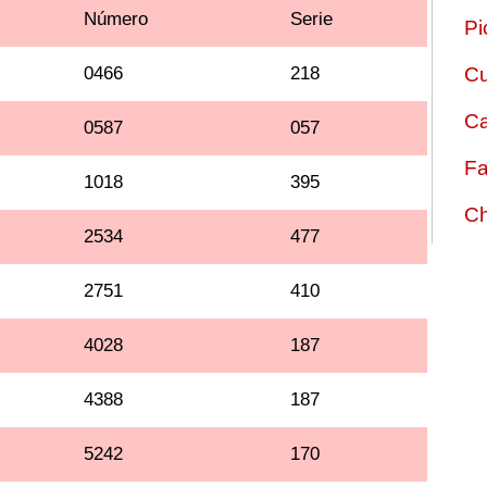
Número
Serie
Pi
0466
218
Cu
Ca
0587
057
Fa
1018
395
Ch
2534
477
2751
410
4028
187
4388
187
5242
170