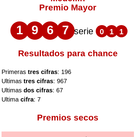
Premio Mayor
1
9
6
7
serie
0
1
1
Resultados para chance
Primeras
tres cifras
: 196
Ultimas
tres cifras
: 967
Ultimas
dos cifras
: 67
Ultima
cifra
: 7
Premios secos