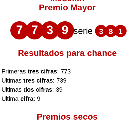
Premio Mayor
7
7
3
9
serie
3
8
1
Resultados para chance
Primeras
tres cifras
: 773
Ultimas
tres cifras
: 739
Ultimas
dos cifras
: 39
Ultima
cifra
: 9
Premios secos