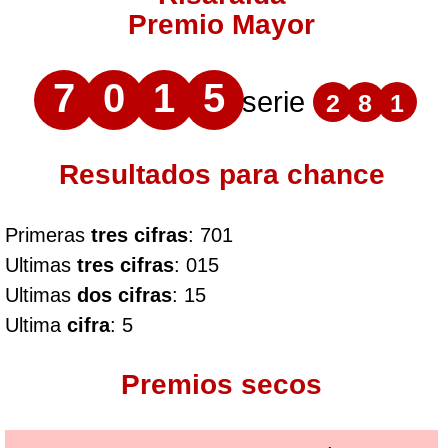
Premio Mayor
7
0
1
5
serie
2
8
1
Resultados para chance
Primeras
tres cifras
: 701
Ultimas
tres cifras
: 015
Ultimas
dos cifras
: 15
Ultima
cifra
: 5
Premios secos