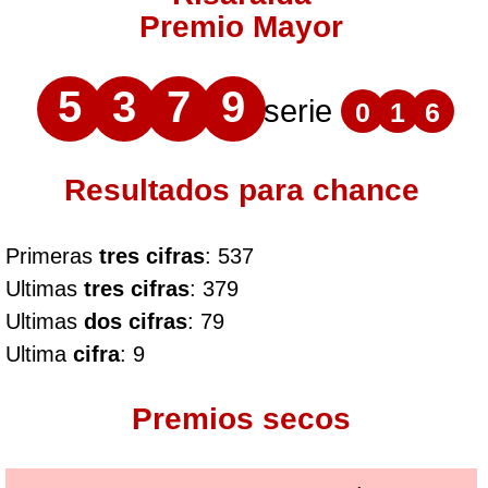
Premio Mayor
5
3
7
9
serie
0
1
6
Resultados para chance
Primeras
tres cifras
: 537
Ultimas
tres cifras
: 379
Ultimas
dos cifras
: 79
Ultima
cifra
: 9
Premios secos