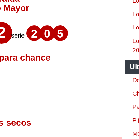
Lo
o Mayor
Lo
2
Lo
2
0
5
serie
Lo
2
 para chance
Ul
Do
Ch
Pa
Pi
s secos
Mo