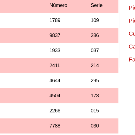
Número
Serie
Pi
1789
109
Pi
Cu
9837
286
Ca
1933
037
Fa
2411
214
4644
295
4504
173
2266
015
7788
030