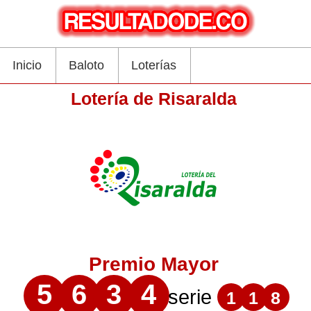
Inicio
Baloto
Loterías
Lotería de Risaralda
Premio Mayor
5
6
3
4
serie
1
1
8