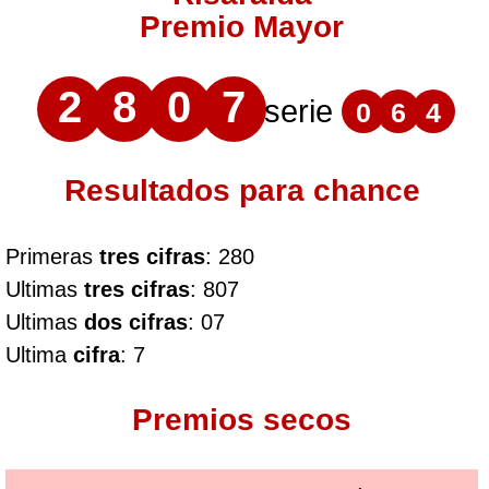
Premio Mayor
2
8
0
7
serie
0
6
4
Resultados para chance
Primeras
tres cifras
: 280
Ultimas
tres cifras
: 807
Ultimas
dos cifras
: 07
Ultima
cifra
: 7
Premios secos