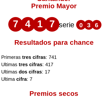
Premio Mayor
7
4
1
7
serie
0
3
6
Resultados para chance
Primeras
tres cifras
: 741
Ultimas
tres cifras
: 417
Ultimas
dos cifras
: 17
Ultima
cifra
: 7
Premios secos