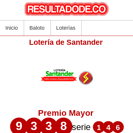
Inicio
Baloto
Loterías
Lotería de Santander
Premio Mayor
9
3
3
8
serie
1
4
6