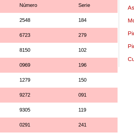
Número
Serie
As
2548
184
Mo
Pi
6723
279
Pi
8150
102
Cu
0969
196
1279
150
9272
091
9305
119
0291
241