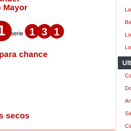
o Mayor
Lo
Ba
1
1
3
1
serie
Lo
Lo
 para chance
Ul
Ca
Do
An
Si
s secos
Ca