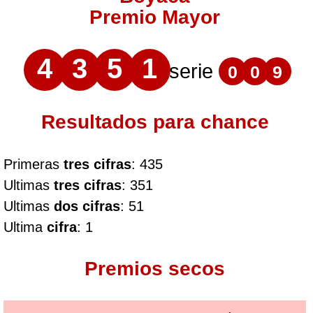
Premio Mayor
4
3
5
1
serie
0
0
9
Resultados para chance
Primeras
tres cifras
: 435
Ultimas
tres cifras
: 351
Ultimas
dos cifras
: 51
Ultima
cifra
: 1
Premios secos