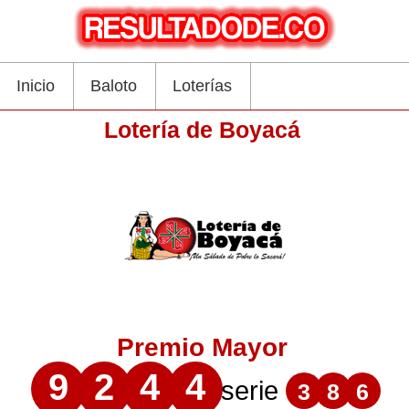
Inicio
Baloto
Loterías
Lotería de Boyacá
Premio Mayor
9
2
4
4
serie
3
8
6