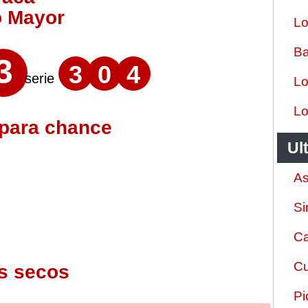
o Mayor
Lo
Ba
3
3
0
4
serie
Lo
Lo
 para chance
Ul
As
Si
Ca
Cu
s secos
Pi