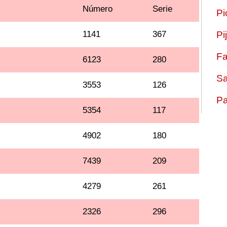
Número
Serie
Pi
1141
367
Pi
Fa
6123
280
Sa
3553
126
Pa
5354
117
4902
180
7439
209
4279
261
2326
296