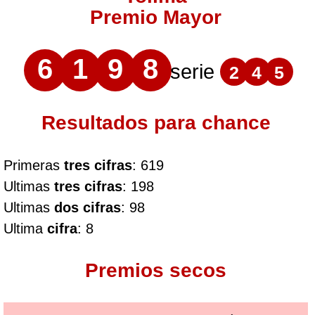
Premio Mayor
6
1
9
8
serie
2
4
5
Resultados para chance
Primeras
tres cifras
: 619
Ultimas
tres cifras
: 198
Ultimas
dos cifras
: 98
Ultima
cifra
: 8
Premios secos