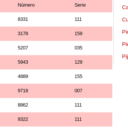
Número
Serie
Ca
8331
111
Cu
Pi
3178
159
Pi
5207
035
Pi
5943
129
4889
155
9718
007
8862
111
9322
111