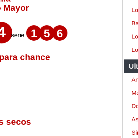
o Mayor
Lo
Ba
4
1
5
6
serie
Lo
Lo
 para chance
Ul
An
Mo
Do
As
s secos
Si