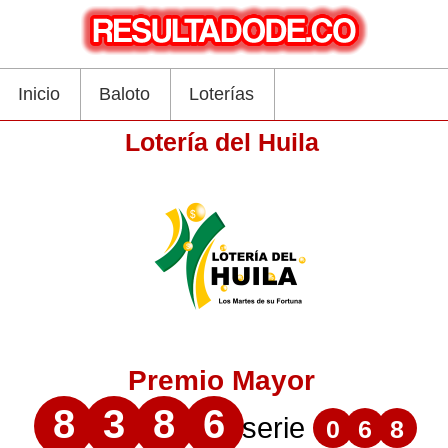
Inicio
Baloto
Loterías
Lotería del Huila
Premio Mayor
8
3
8
6
serie
0
6
8