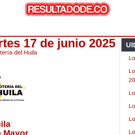
rtes 17 de junio 2025
Ul
tería del Huila
Lo
Lo
2
Lo
Lo
Lo
ila
o Mayor
Lo