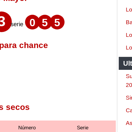
Lo
3
0
5
5
Ba
serie
Lo
 para chance
Lo
Ul
Su
2
Si
s secos
Ca
As
Número
Serie