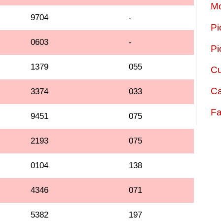
Mo
9704
-
Pi
0603
-
Pi
1379
055
Cu
Ca
3374
033
Fa
9451
075
2193
075
0104
138
4346
071
5382
197