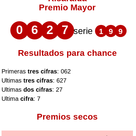
Premio Mayor
0
6
2
7
serie
1
9
9
Resultados para chance
Primeras
tres cifras
: 062
Ultimas
tres cifras
: 627
Ultimas
dos cifras
: 27
Ultima
cifra
: 7
Premios secos