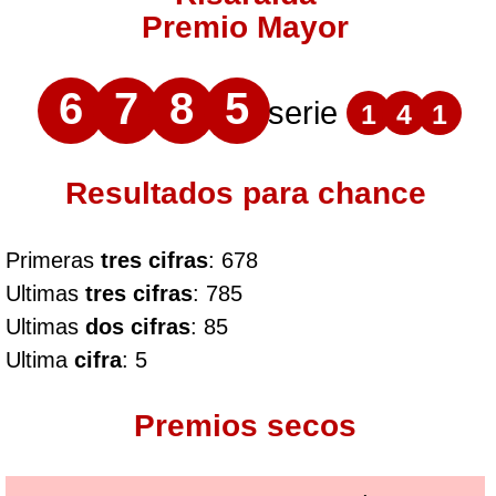
Premio Mayor
6
7
8
5
serie
1
4
1
Resultados para chance
Primeras
tres cifras
: 678
Ultimas
tres cifras
: 785
Ultimas
dos cifras
: 85
Ultima
cifra
: 5
Premios secos