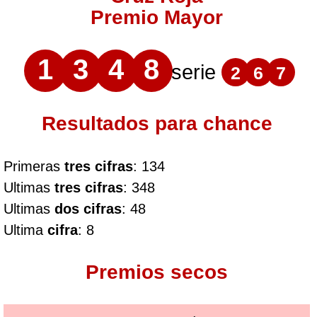
Premio Mayor
1
3
4
8
serie
2
6
7
Resultados para chance
Primeras
tres cifras
: 134
Ultimas
tres cifras
: 348
Ultimas
dos cifras
: 48
Ultima
cifra
: 8
Premios secos