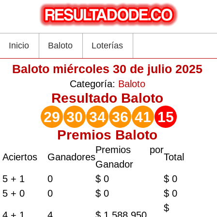
Inicio
Baloto
Loterías
Baloto miércoles 30 de julio 2025
Categoría:
Baloto
Resultado
Baloto
29
30
34
36
41
15
Premios Baloto
Premios por
Aciertos
Ganadores
Total
Ganador
5 + 1
0
$ 0
$ 0
5 + 0
0
$ 0
$ 0
$
4 + 1
4
$ 1.588.950