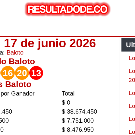
 17 de junio 2026
Ul
ía:
Baloto
Lo
do
Baloto
Lo
16
20
13
2
s Baloto
Lo
 por Ganador
Total
$ 0
Lo
4.450
$ 38.674.450
Lo
.500
$ 7.751.000
50
$ 8.476.950
Lo