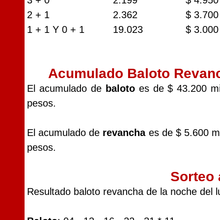
3 + 0
2.199
$ 4.950
2 + 1
2.362
$ 3.700
1 + 1 Y 0 + 1
19.023
$ 3.000
Acumulado Baloto Revan
El acumulado de
baloto
es de $ 43.200 mi
pesos.
El acumulado de
revancha
es de $ 5.600 mi
pesos.
Sorteo 
Resultado baloto revancha de la noche del l