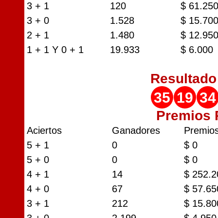
3 + 1
120
$ 61.25
3 + 0
1.528
$ 15.70
2 + 1
1.480
$ 12.95
1 + 1 Y 0 + 1
19.933
$ 6.000
Resultad
35
19
34
Premios
Aciertos
Ganadores
Premio
5 + 1
0
$ 0
5 + 0
0
$ 0
4 + 1
14
$ 252.2
4 + 0
67
$ 57.65
3 + 1
212
$ 15.80