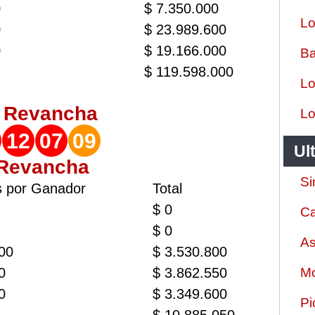
0
$ 7.350.000
Lo
0
$ 23.989.600
0
$ 19.166.000
Ba
$ 119.598.000
Lo
o
Revancha
Lo
12
07
09
Ul
 Revancha
Si
s por Ganador
Total
$ 0
Ca
$ 0
As
00
$ 3.530.800
0
$ 3.862.550
Mo
0
$ 3.349.600
Pi