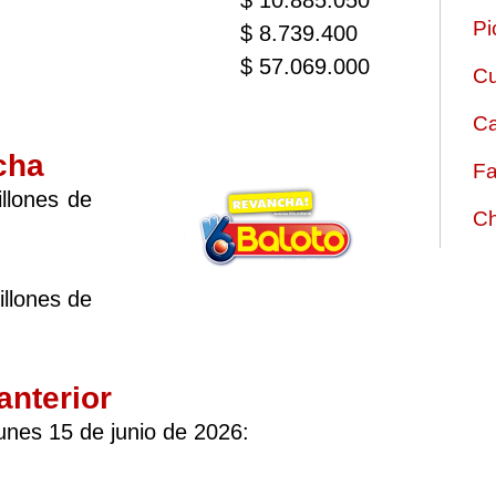
$ 10.885.050
Pi
$ 8.739.400
$ 57.069.000
Cu
Ca
cha
Fa
llones de
Ch
llones de
anterior
unes 15 de junio de 2026: