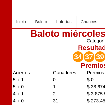
Inicio
Baloto
Loterías
Chances
Baloto miércoles
Categor
Resulta
34
37
39
Premio
Aciertos
Ganadores
Premios
5 + 1
0
$ 0
5 + 0
1
$ 38.67
4 + 1
2
$ 3.875
4 + 0
31
$ 273.4