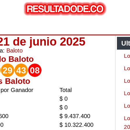
21 de junio 2025
Ul
ía:
Baloto
Lo
do
Baloto
Lo
29
43
08
s Baloto
Lo
 por Ganador
Total
Lo
$ 0
Lo
$ 0
.600
$ 9.437.400
Lo
00
$ 10.322.400
2