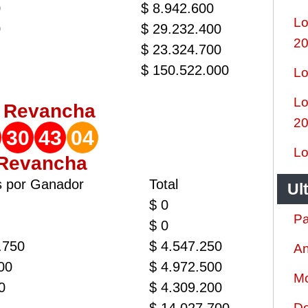
0
$ 8.942.600
Lo
0
$ 29.232.400
2
$ 23.324.700
$ 150.522.000
Lo
Lo
o
Revancha
2
30
43
04
Lo
 Revancha
s por Ganador
Total
Ul
$ 0
Pa
$ 0
.750
$ 4.547.250
An
00
$ 4.972.500
Mo
0
$ 4.309.200
Do