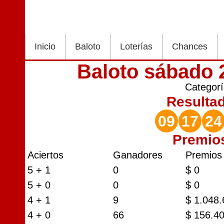
Inicio
Baloto
Loterías
Chances
Baloto sábado 
Categor
Resulta
09
17
24
Premio
Aciertos
Ganadores
Premios
5 + 1
0
$ 0
5 + 0
0
$ 0
4 + 1
9
$ 1.048
4 + 0
66
$ 156.4