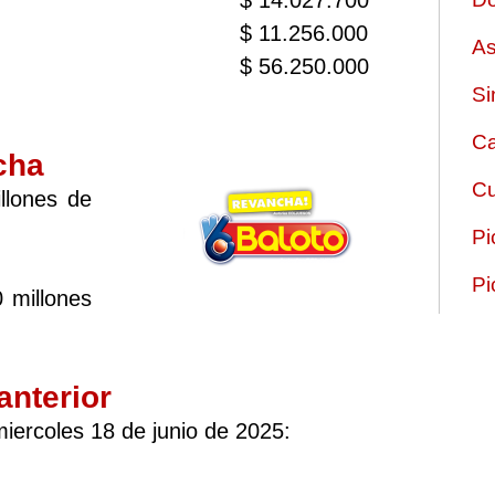
$ 14.027.700
$ 11.256.000
As
$ 56.250.000
Si
Ca
cha
Cu
llones de
Pi
Pi
 millones
anterior
iercoles 18 de junio de 2025: