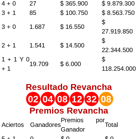
4 + 0
27
$ 365.900
$ 9.879.300
3 + 1
85
$ 100.750
$ 8.563.750
$
3 + 0
1.687
$ 16.550
27.919.850
$
2 + 1
1.541
$ 14.500
22.344.500
1 + 1 Y 0
$
19.709
$ 6.000
+ 1
118.254.000
Resultado
Revancha
02
04
08
12
32
08
Premios Revancha
Premios por
Aciertos
Ganadores
Total
Ganador
5 + 1
0
$ 0
$ 0