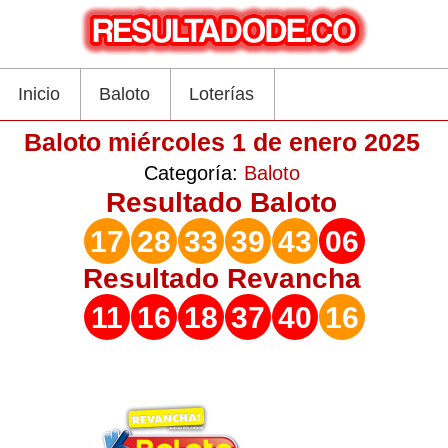
Inicio
Baloto
Loterías
Baloto miércoles 1 de enero 2025
Categoría:
Baloto
Resultado
Baloto
17
28
33
39
43
06
Resultado
Revancha
11
16
18
37
40
16