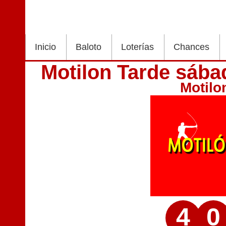
Inicio
Baloto
Loterías
Chances
Motilon Tarde sába
Motilo
4
0