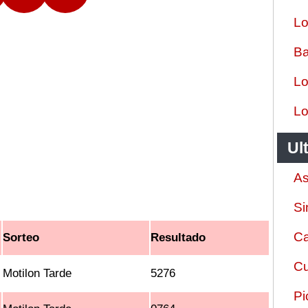
Lo
Ba
Lo
Lo
Ul
As
Si
Ca
Sorteo
Resultado
Cu
Motilon Tarde
5276
Pi