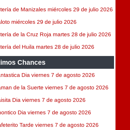
tería de Manizales miércoles 29 de julio 2026
loto miércoles 29 de julio 2026
tería de la Cruz Roja martes 28 de julio 2026
tería del Huila martes 28 de julio 2026
timos Chances
ntastica Dia viernes 7 de agosto 2026
man de la Suerte viernes 7 de agosto 2026
isita Dia viernes 7 de agosto 2026
ontico Dia viernes 7 de agosto 2026
feterito Tarde viernes 7 de agosto 2026