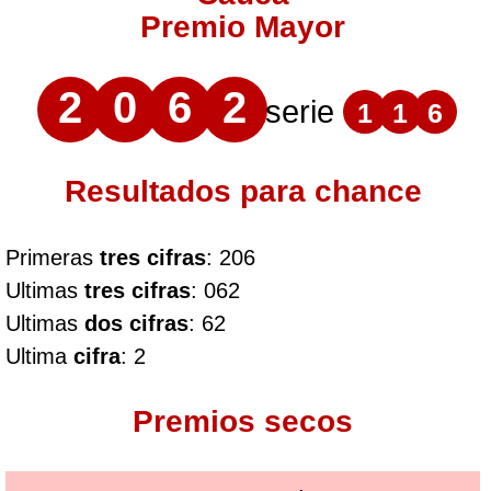
Premio Mayor
2
0
6
2
serie
1
1
6
Resultados para chance
Primeras
tres cifras
: 206
Ultimas
tres cifras
: 062
Ultimas
dos cifras
: 62
Ultima
cifra
: 2
Premios secos