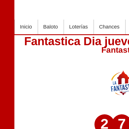
Inicio
Baloto
Loterías
Chances
Fantastica Dia jue
Fantas
2
7