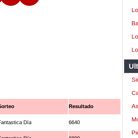
Lo
Ba
Lo
Lo
Ul
Si
Ca
As
Sorteo
Resultado
Mo
Fantastica Día
6640
Pi