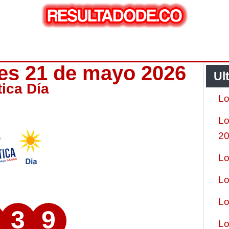
ves 21 de mayo 2026
Ul
tica Día
Lo
Lo
2
Lo
Lo
Lo
3
9
Lo