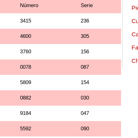
Número
Serie
Pi
3415
236
Cu
Ca
4600
305
Fa
3760
156
Ch
0078
087
5809
154
0882
030
9184
047
5592
090