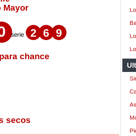
o Mayor
Lo
Ba
0
2
6
9
serie
Lo
Lo
 para chance
Ul
Si
Ca
As
Mo
s secos
Pi