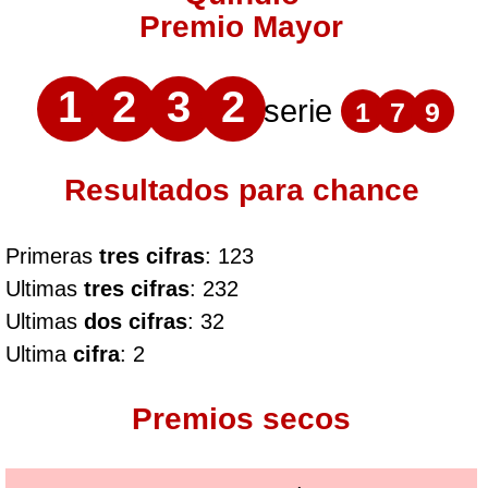
Premio Mayor
1
2
3
2
serie
1
7
9
Resultados para chance
Primeras
tres cifras
: 123
Ultimas
tres cifras
: 232
Ultimas
dos cifras
: 32
Ultima
cifra
: 2
Premios secos