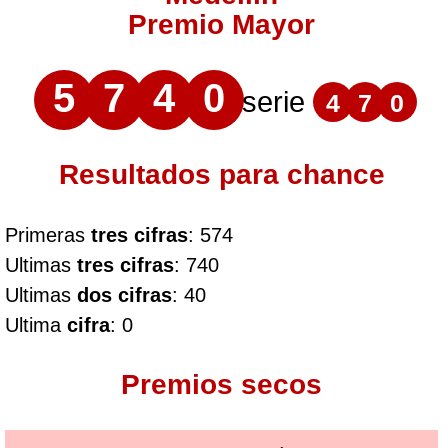
Premio Mayor
5
7
4
0
serie
4
7
0
Resultados para chance
Primeras
tres cifras
: 574
Ultimas
tres cifras
: 740
Ultimas
dos cifras
: 40
Ultima
cifra
: 0
Premios secos