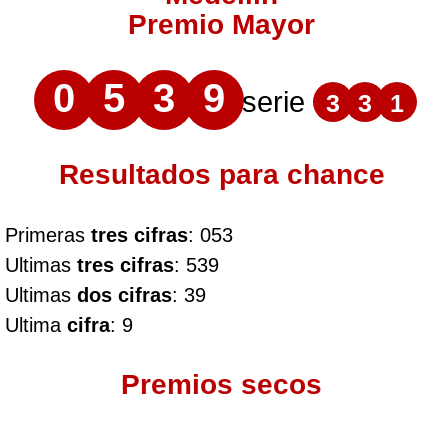
Premio Mayor
0
5
3
9
serie
3
3
1
Resultados para chance
Primeras
tres cifras
: 053
Ultimas
tres cifras
: 539
Ultimas
dos cifras
: 39
Ultima
cifra
: 9
Premios secos