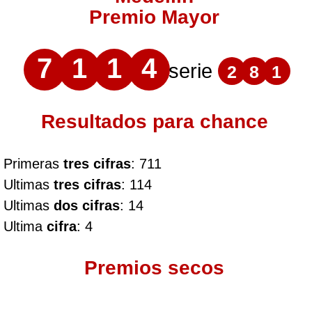
Premio Mayor
7
1
1
4
serie
2
8
1
Resultados para chance
Primeras
tres cifras
: 711
Ultimas
tres cifras
: 114
Ultimas
dos cifras
: 14
Ultima
cifra
: 4
Premios secos