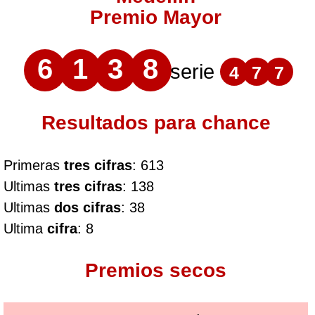
Premio Mayor
6
1
3
8
serie
4
7
7
Resultados para chance
Primeras
tres cifras
: 613
Ultimas
tres cifras
: 138
Ultimas
dos cifras
: 38
Ultima
cifra
: 8
Premios secos