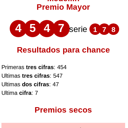
Premio Mayor
4
5
4
7
serie
1
7
8
Resultados para chance
Primeras
tres cifras
: 454
Ultimas
tres cifras
: 547
Ultimas
dos cifras
: 47
Ultima
cifra
: 7
Premios secos