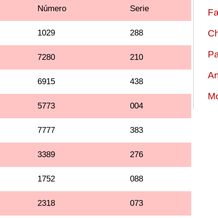
Número
Serie
Fa
1029
288
Ch
Pa
7280
210
An
6915
438
Mo
5773
004
7777
383
3389
276
1752
088
2318
073