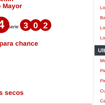
o Mayor
Lo
Ba
4
3
0
2
serie
Lo
Lo
 para chance
Ul
Mo
Pi
Pi
Cu
s secos
Ca