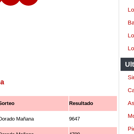
Lo
Ba
Lo
Lo
Ul
Si
na
Ca
As
Sorteo
Resultado
Mo
Dorado Mañana
9647
Pi