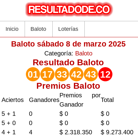
Inicio
Baloto
Loterías
Baloto sábado 8 de marzo 2025
Categoría:
Baloto
Resultado
Baloto
01
17
33
42
43
12
Premios Baloto
Premios por
Aciertos
Ganadores
Total
Ganador
5 + 1
0
$ 0
$ 0
5 + 0
0
$ 0
$ 0
4 + 1
4
$ 2.318.350
$ 9.273.400