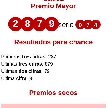
Premio Mayor
2
8
7
9
serie
0
7
4
Resultados para chance
Primeras
tres cifras
: 287
Ultimas
tres cifras
: 879
Ultimas
dos cifras
: 79
Ultima
cifra
: 9
Premios secos