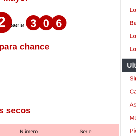
Lo
2
3
0
6
Ba
serie
Lo
 para chance
Lo
Ul
Si
Ca
As
s secos
Mo
Pi
Número
Serie