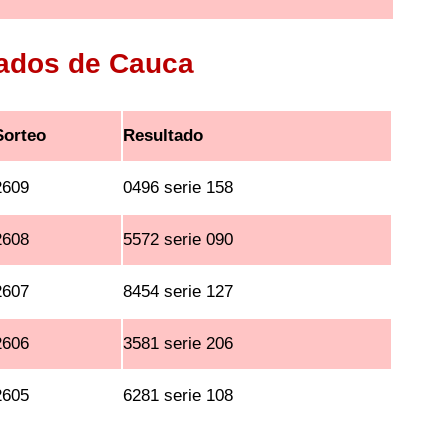
tados de Cauca
Sorteo
Resultado
2609
0496 serie 158
2608
5572 serie 090
2607
8454 serie 127
2606
3581 serie 206
2605
6281 serie 108