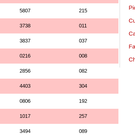
Pi
5807
215
Cu
3738
011
Ca
3837
037
Fa
0216
008
Ch
2856
082
4403
304
0806
192
1017
257
3494
089