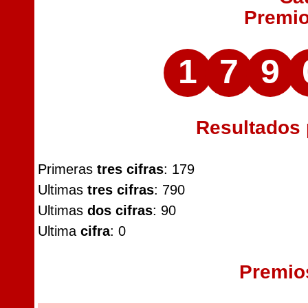
Premi
1
7
9
Resultados
Primeras
tres cifras
: 179
Ultimas
tres cifras
: 790
Ultimas
dos cifras
: 90
Ultima
cifra
: 0
Premio