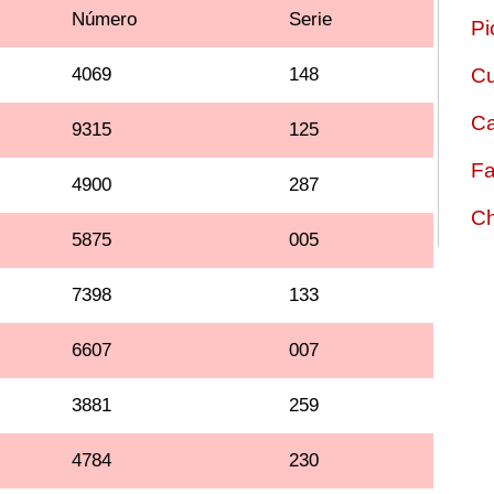
Número
Serie
Pi
4069
148
Cu
Ca
9315
125
Fa
4900
287
Ch
5875
005
7398
133
6607
007
3881
259
4784
230