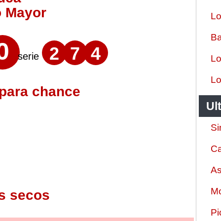
o Mayor
Lo
Ba
0
2
7
4
serie
Lo
Lo
 para chance
Ul
Si
Ca
As
Mo
s secos
Pi